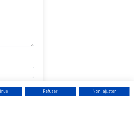
inue
Refuser
Non, ajuster