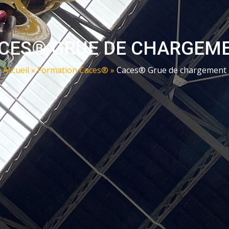
CES® GRUE DE CHARGEM
Accueil
»
Formation Caces®
»
Caces® Grue de chargement