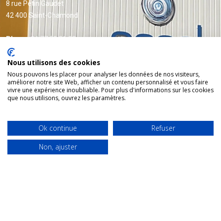
8 rue Pétin Gaudet
42 400 Saint-Chamond
Phone:
04 77 29 21 82
Nous utilisons des cookies
Nous pouvons les placer pour analyser les données de nos visiteurs,
améliorer notre site Web, afficher un contenu personnalisé et vous faire
NOS SERVICES
vivre une expérience inoubliable. Pour plus d'informations sur les cookies
que nous utilisons, ouvrez les paramètres.
Vente accessoires et équipement
Formation Caces®
Ok continue
Refuser
Vérification générale périodique - VGP
Non, ajuster
Réparation chaine de levage
Accès Catalogue