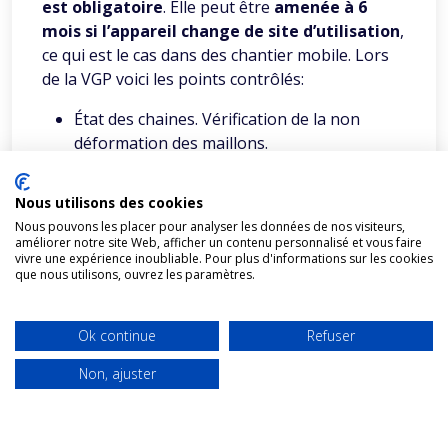
est obligatoire
. Elle peut être
amenée à 6
mois si l’appareil change de site d’utilisation
,
ce qui est le cas dans des chantier mobile. Lors
de la VGP voici les points contrôlés:
État des chaines. Vérification de la non
déformation des maillons.
État général, pas de fissure apparente ou
de déformation des carters.
Nous utilisons des cookies
Contrôle du crochet de levage ainsi que du
Nous pouvons les placer pour analyser les données de nos visiteurs,
bon fonctionnement de son linguet.
améliorer notre site Web, afficher un contenu personnalisé et vous faire
vivre une expérience inoubliable. Pour plus d'informations sur les cookies
que nous utilisons, ouvrez les paramètres.
La dernière action réalisée est un test de levée à
charge nominale. Cette action a pour but de
vérifier si le palan peut bien lever sa charge et la
Ok continue
Refuser
maintenir levée pendant 10 minutes.
Non, ajuster
Dans la photo suivant, on constate un linguet
non fonctionnel et un crochet qui a subit des
déformations.