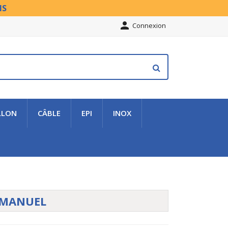
NS

Connexion
LLON
CÂBLE
EPI
INOX
 MANUEL