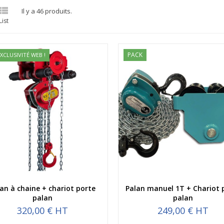

Il y a 46 produits.
List
PACK
XCLUSIVITÉ WEB !
Aperçu rapide
Aperçu rapide
an à chaine + chariot porte
Palan manuel 1T + Chariot 
palan
palan
320,00 € HT
249,00 € HT