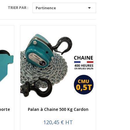

TRIER PAR :
Pertinence
Aperçu rapide
porte
Palan à Chaine 500 Kg Cardon
120,45 € HT