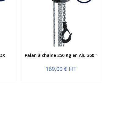
Aperçu rapide
NOX
Palan à chaine 250 Kg en Alu 360 °
169,00 € HT