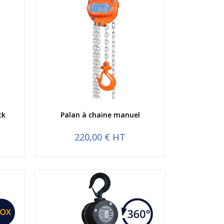
Aperçu rapide
ck
Palan à chaine manuel
220,00 € HT