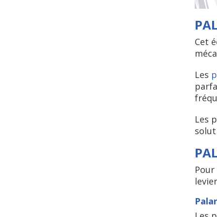
PAL
Cet é
mécan
Les
p
parfa
fréqu
Les p
solut
PA
Pour
levier
Pala
Les p