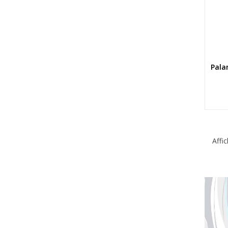
Pala
Affi