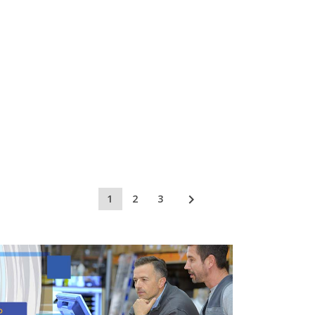

1
2
3