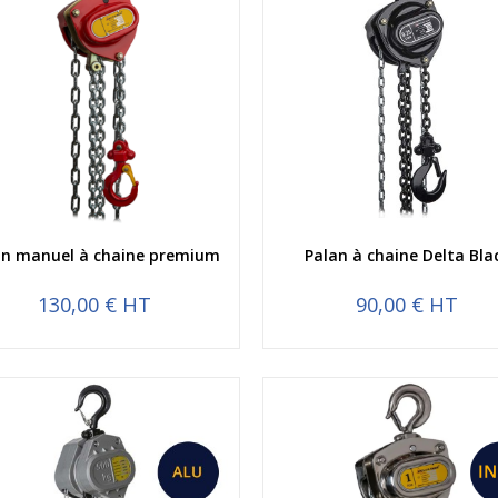
Aperçu rapide
Aperçu rapide
an manuel à chaine premium
Palan à chaine Delta Bla
130,00 € HT
90,00 € HT