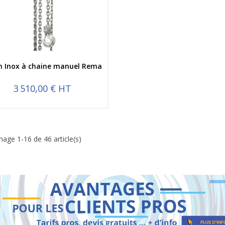
Aperçu rapide
n Inox à chaine manuel Rema
3 510,00 € HT
chage 1-16 de 46 article(s)