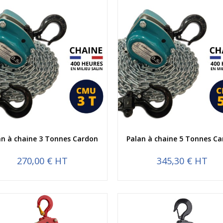
Aperçu rapide
Aperçu rapide
an à chaine 3 Tonnes Cardon
Palan à chaine 5 Tonnes C
270,00 € HT
345,30 € HT