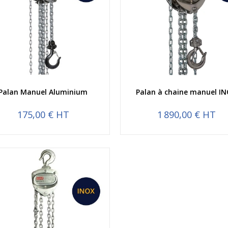
Aperçu rapide
Aperçu rapide
Palan Manuel Aluminium
Palan à chaine manuel I
175,00 € HT
1 890,00 € HT