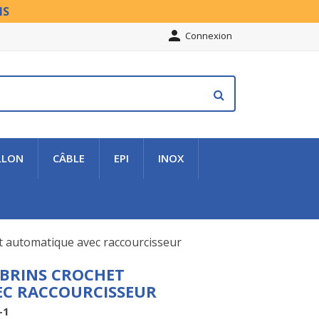
NS

Connexion
LLON
CÂBLE
EPI
INOX
et automatique avec raccourcisseur
 BRINS CROCHET
C RACCOURCISSEUR
-1