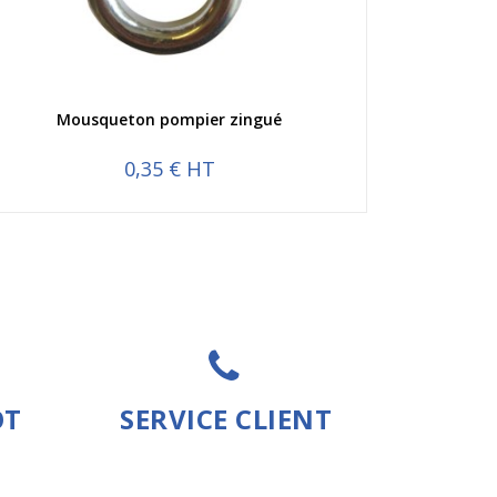
Aperçu rapide
Mousqueton pompier zingué
0,35 € HT
OT
SERVICE CLIENT