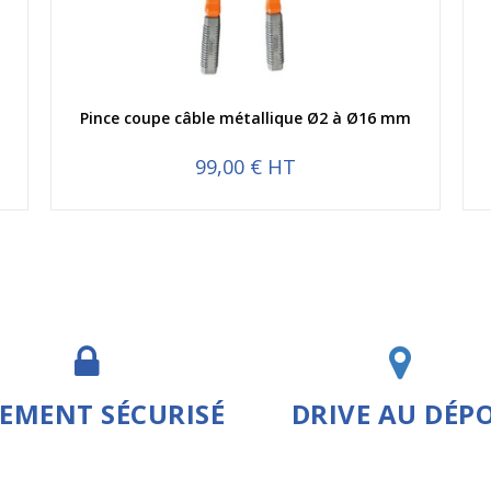
Aperçu rapide
Pince coupe câble métallique Ø2 à Ø16 mm
99,00 € HT
IEMENT SÉCURISÉ
DRIVE AU DÉP