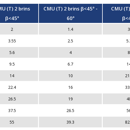
U (T) 2 brins
CMU (T) 2 brins β<45° -
CMU (T)
β<45°
60°
β<
2
1.4
3
3.55
2.5
5.
5.6
4
8
9.5
6.7
1
14
10
21
22.4
16
33
26.5
19
4
37.5
26.5
5
55
39.3
82