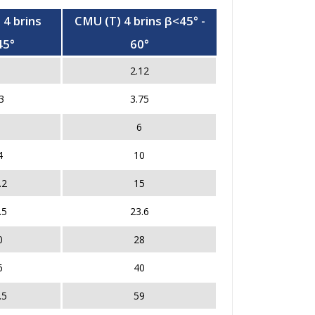
 4 brins
CMU (T) 4 brins β<45° -
45°
60°
2.12
3
3.75
6
4
10
.2
15
.5
23.6
0
28
6
40
.5
59