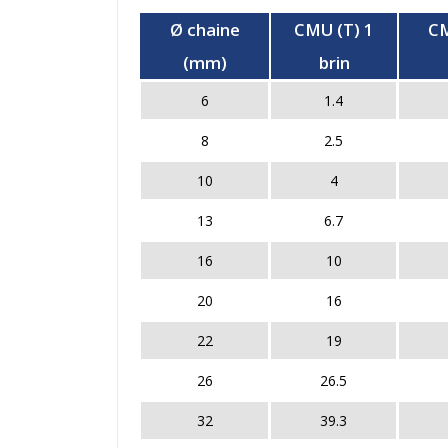
Ø chaine
CMU (T) 1
CM
(mm)
brin
6
1.4
8
2.5
10
4
13
6.7
16
10
20
16
22
19
26
26.5
32
39.3