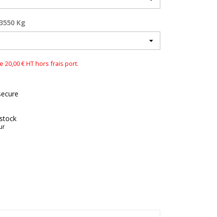
 3550 Kg
0,00 € HT hors frais port.
secure
 stock
ur