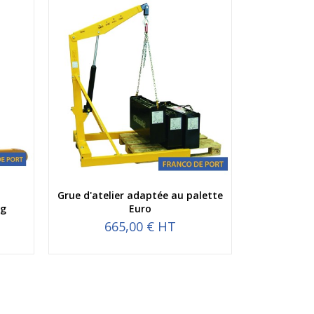
Aperçu rapide
Grue d'atelier adaptée au palette
kg
Euro
665,00 € HT