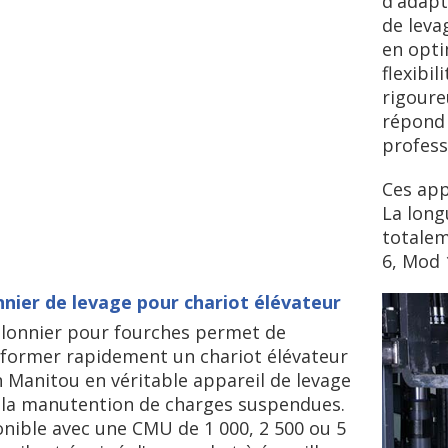
d'adapt
de leva
en opti
flexibil
rigoure
répond 
profess
Ces ap
La long
totale
6, Mod 
nnier de levage pour chariot élévateur
alonnier pour fourches permet de
former rapidement un chariot élévateur
 Manitou en véritable appareil de levage
 la manutention de charges suspendues.
nible avec une CMU de 1 000, 2 500 ou 5