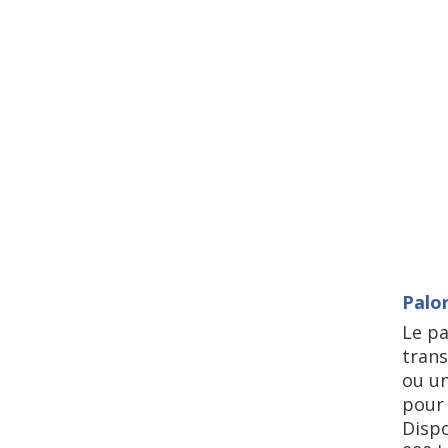
Palo
Le p
trans
ou un
pour
Dispo