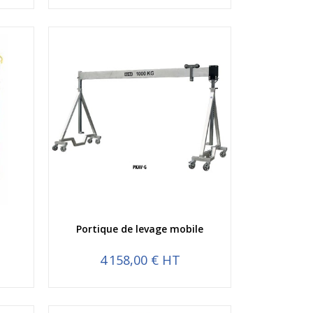
Aperçu rapide
Portique de levage mobile
4 158,00 € HT