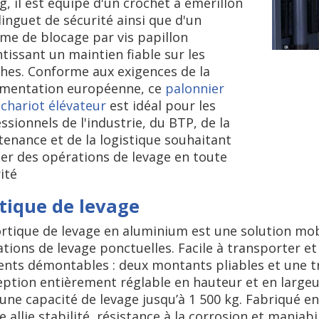
g, il est équipé d'un crochet à émerillon
linguet de sécurité ainsi que d'un
me de blocage par vis papillon
tissant un maintien fiable sur les
hes. Conforme aux exigences de la
ementation européenne, ce
palonnier
chariot élévateur
est idéal pour les
ssionnels de l'industrie, du BTP, de la
enance et de la logistique souhaitant
ser des opérations de levage en toute
ité
tique de levage
rtique de levage en aluminium est une solution mob
tions de levage ponctuelles. Facile à transporter et
nts démontables : deux montants pliables et une tr
ption entièrement réglable en hauteur et en largeu
une capacité de levage jusqu’à 1 500 kg. Fabriqué e
e allie stabilité, résistance à la corrosion et maniabi