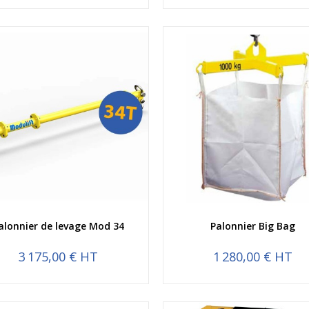
Aperçu rapide
Aperçu rapide
alonnier de levage Mod 34
Palonnier Big Bag
3 175,00 € HT
1 280,00 € HT