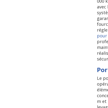
000 k
avec 
systè
garan
fourc
régl
pour 
profe
maint
réali
sécur
Por
Le po
opéra
éléme
conce
m et 
levag