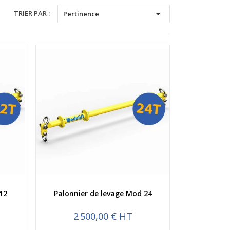

TRIER PAR :
Pertinence
Aperçu rapide
12
Palonnier de levage Mod 24
2 500,00 € HT