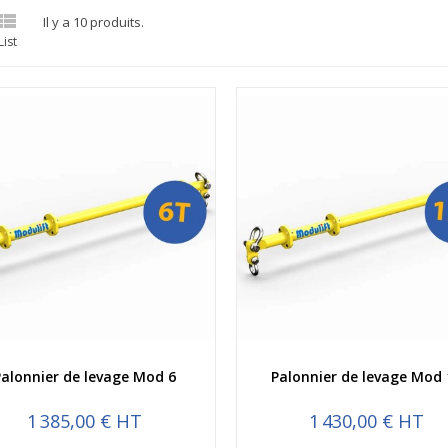

Il y a 10 produits.
List
Aperçu rapide
Aperçu rapide
Palonnier de levage Mod 6
Palonnier de levage Mod 
1 385,00 € HT
1 430,00 € HT