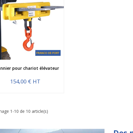
Aperçu rapide
nnier pour chariot élévateur
154,00 € HT
chage 1-10 de 10 article(s)
Des 