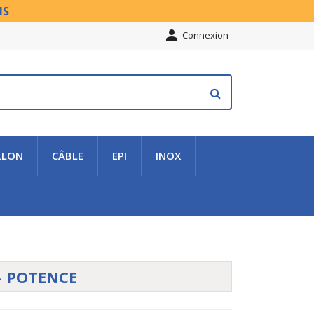
NS

Connexion
LLON
CÂBLE
EPI
INOX
- POTENCE