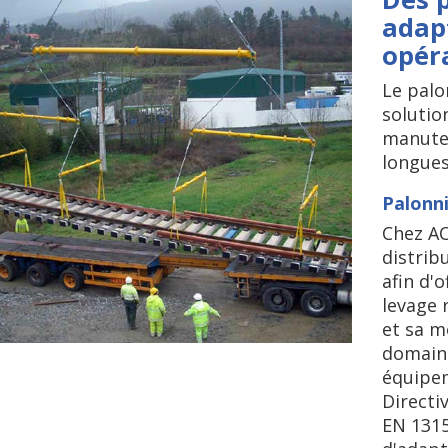
adap
opér
Le palo
solutio
manuten
longues
Palonni
Chez AC
distrib
afin d'o
levage 
et sa m
domaine
équipem
Directi
EN 1315