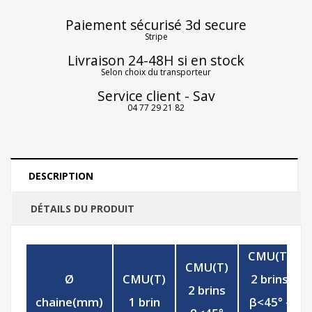
Paiement sécurisé 3d secure
Stripe
Livraison 24-48H si en stock
Selon choix du transporteur
Service client - Sav
04 77 29 21 82
DESCRIPTION
DÉTAILS DU PRODUIT
CMU(T)
CMU(T)
Ø
CMU(T)
2 brins
2 brins
chaine(mm)
1 brin
β<45° -