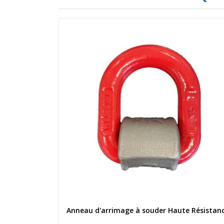
Aperçu rapide
Anneau d'arrimage à souder Haute Résistan