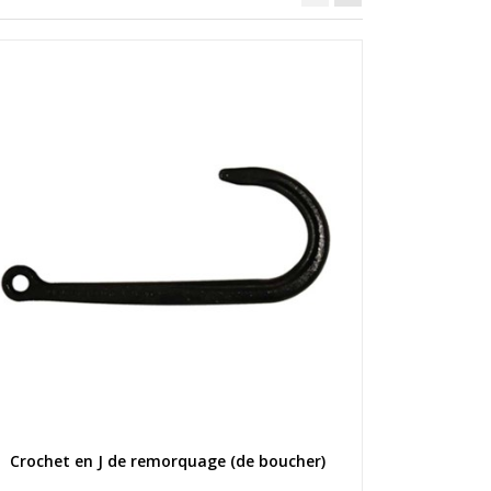
Élingue cha
Aperçu rapide
Crochet en J de remorquage (de boucher)