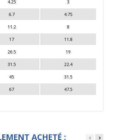
4.25
3
6.7
4.75
11.2
8
17
11.8
26.5
19
31.5
22.4
45
31.5
67
47.5
LEMENT ACHETÉ :