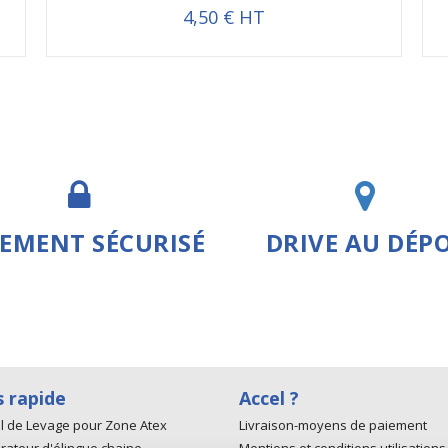
4,50 € HT
IEMENT SÉCURISÉ
DRIVE AU DÉP
s rapide
Accel ?
l de Levage pour Zone Atex
Livraison-moyens de paiement
rateur d'élingue chaine
Mentions et conditions utilisations