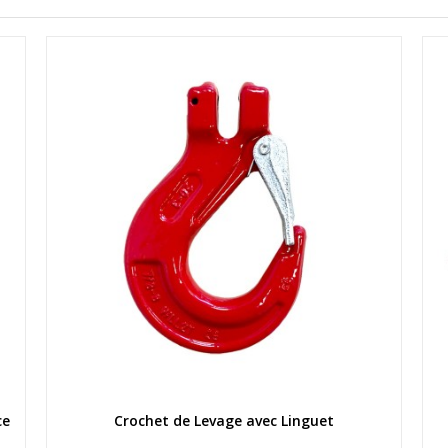
Aperçu rapide
ce
Crochet de Levage avec Linguet