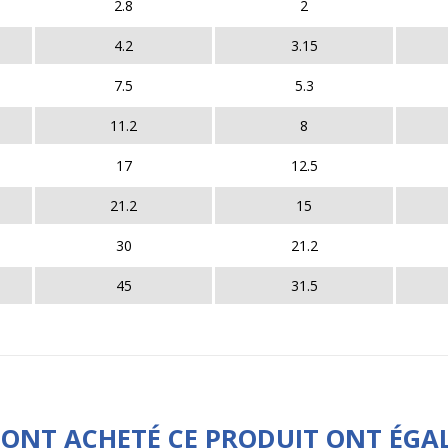
2.8
2
4.2
3.15
7.5
5.3
11.2
8
17
12.5
21.2
15
30
21.2
45
31.5
I ONT ACHETÉ CE PRODUIT ONT ÉGA