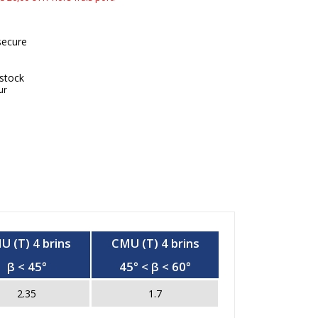
secure
 stock
ur
U (T) 4 brins
CMU (T) 4 brins
β < 45°
45° < β < 60°
2.35
1.7