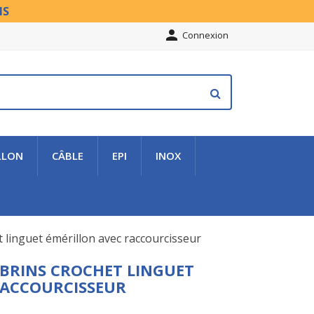
NS

Connexion
LLON
CÂBLE
EPI
INOX
t linguet émérillon avec raccourcisseur
 BRINS CROCHET LINGUET
RACCOURCISSEUR