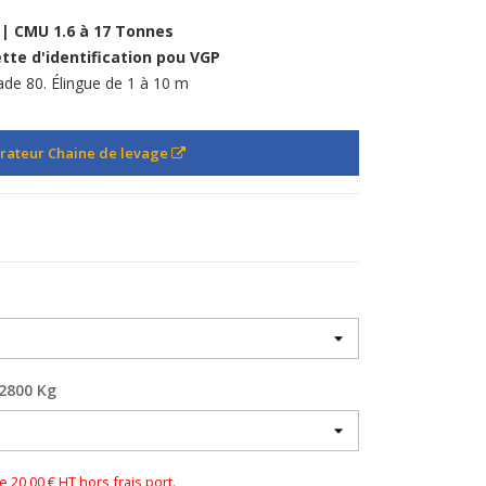
 | CMU 1.6 à 17 Tonnes
tte d'identification pou VGP
de 80. Élingue de 1 à 10 m
rateur Chaine de levage
 2800 Kg
0,00 € HT hors frais port.