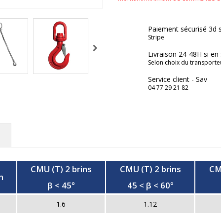
Paiement sécurisé 3d 
Stripe
Livraison 24-48H si en
Selon choix du transporte
Service client - Sav
04 77 29 21 82
CMU (T) 2 brins
CMU (T) 2 brins
CM
n
β < 45°
45 < β < 60°
1.6
1.12