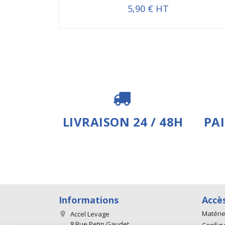
5,90 € HT
LIVRAISON 24 / 48H
PA
Informations
Accè
Matérie
Accel Levage

8 Rue Petin Gaudet
Configu