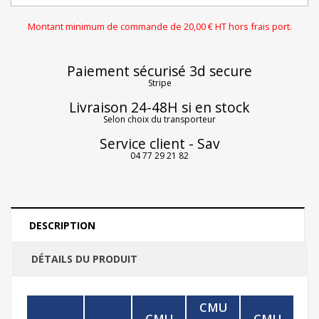
Montant minimum de commande de 20,00 € HT hors frais port.
Paiement sécurisé 3d secure
Stripe
Livraison 24-48H si en stock
Selon choix du transporteur
Service client - Sav
04 77 29 21 82
DESCRIPTION
DÉTAILS DU PRODUIT
CMU
C
CMU
CMU