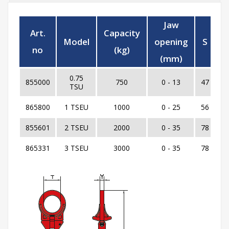
Jaw
Art.
Capacity
Model
opening
S
T
no
(kg)
(mm)
0.75
855000
750
0 - 13
47
3
TSU
865800
1 TSEU
1000
0 - 25
56
5
855601
2 TSEU
2000
0 - 35
78
7
865331
3 TSEU
3000
0 - 35
78
7