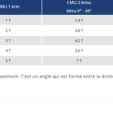
CMU 2 brins
MU 1 brin
bêta 0° - 45°
1 T
1,4 T
2 T
2,8 T
3 T
4,2 T
4 T
5,6 T
5 T
7 T
aximum. C'est un angle qui est formé entre la droite