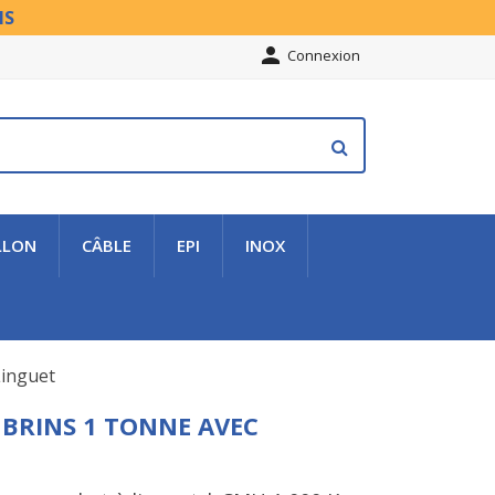
NS

Connexion
LLON
CÂBLE
EPI
INOX
Linguet
1 BRINS 1 TONNE AVEC