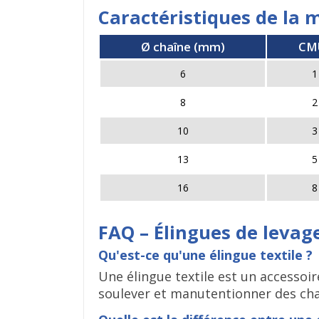
Caractéristiques de la 
Ø chaîne (mm)
CMU
6
1
8
2
10
3
13
5
16
8
FAQ – Élingues de levage
Qu'est-ce qu'une élingue textile ?
Une élingue textile est un accessoir
soulever et manutentionner des char