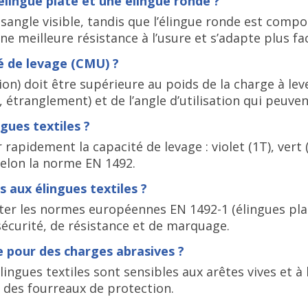
 élingue plate et une élingue ronde ?
 sangle visible, tandis que l’élingue ronde est comp
 une meilleure résistance à l’usure et s’adapte plus 
é de levage (CMU) ?
on) doit être supérieure au poids de la charge à lev
 étranglement) et de l’angle d’utilisation qui peuven
ngues textiles ?
rapidement la capacité de levage : violet (1T), vert (2
selon la norme EN 1492.
s aux élingues textiles ?
cter les normes européennes EN 1492-1 (élingues plat
sécurité, de résistance et de marquage.
le pour des charges abrasives ?
ingues textiles sont sensibles aux arêtes vives et à
u des fourreaux de protection.