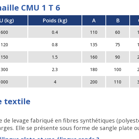
maille CMU 1 T 6
 (kg)
Poids (kg)
A
B
 600
0.4
110
60
 120
0.8
135
75
 150
1.5
160
90
 300
2.3
180
100
 000
4
200
110
 textile
e de levage fabriqué en fibres synthétiques (polyest
ges. Elle se présente sous forme de sangle plate ou