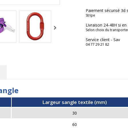
Paiement sécurisé 3d 
Stripe
Livraison 24-48H si en
Selon choix du transporte
Service client - Sav
04 77 29 21 82
sangle
Largeur sangle textile (mm)
30
60