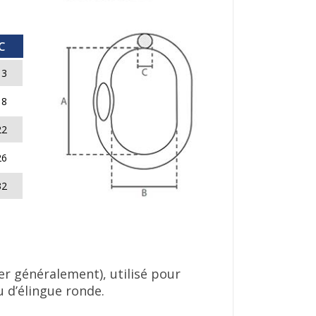
C
13
18
22
26
32
er généralement), utilisé pour
 d’élingue ronde.