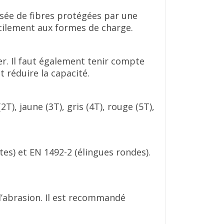
osée de fibres protégées par une
facilement aux formes de charge.
er. Il faut également tenir compte
t réduire la capacité.
T), jaune (3T), gris (4T), rouge (5T),
es) et EN 1492-2 (élingues rondes).
 l’abrasion. Il est recommandé