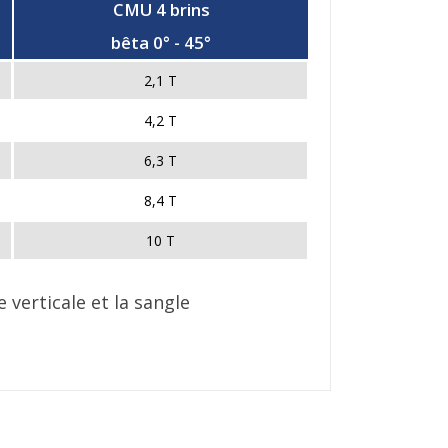
CMU 4 brins
bêta 0° - 45°
2,1 T
4,2 T
6,3 T
8,4 T
10 T
 verticale et la sangle