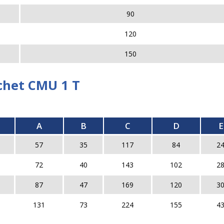
90
120
150
chet CMU 1 T
A
B
C
D
E
57
35
117
84
2
72
40
143
102
2
87
47
169
120
3
131
73
224
155
4