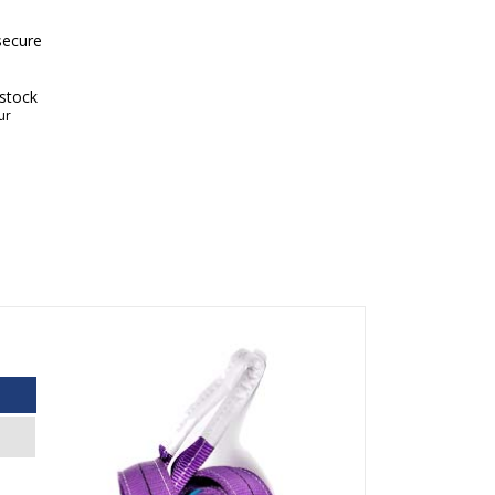
secure
 stock
ur