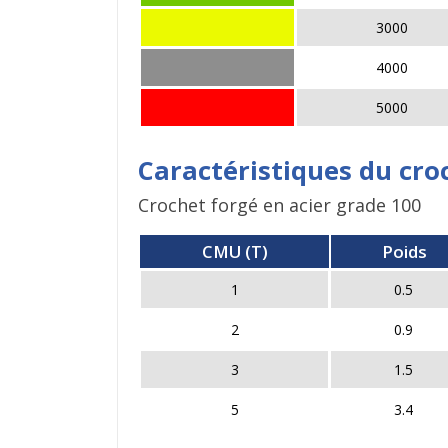
3000
4000
5000
Caractéristiques du cro
Crochet forgé en acier grade 100
CMU (T)
Poids
1
0.5
2
0.9
3
1.5
5
3.4