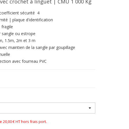
avec crochet à linguet | CMU 1 000 Kg
oefficient sécurité 4
mité | plaque d'identification
 fragile
 sangle ou estrope
m, 1.5m, 2m et 3 m
avec maintien de la sangle par goupillage
uelle
ection avec fourreau PVC
0,00 € HT hors frais port.