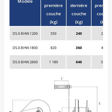
Modèle
première
dernière
premièr
couche
couche
couche
(kg)
(kg)
(kg)
DS.0.BHW.1200
550
240
280
DS.0.BHW.1800
820
360
410
DS.0.BHW.2600
1 180
640
590