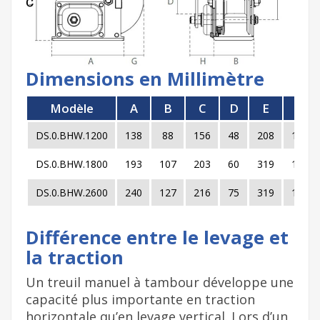
Dimensions en Millimètre
Modèle
A
B
C
D
E
F
DS.0.BHW.1200
138
88
156
48
208
110
DS.0.BHW.1800
193
107
203
60
319
110
DS.0.BHW.2600
240
127
216
75
319
110
Différence entre le levage et
la traction
Un treuil manuel à tambour développe une
capacité plus importante en traction
horizontale qu’en levage vertical. Lors d’un