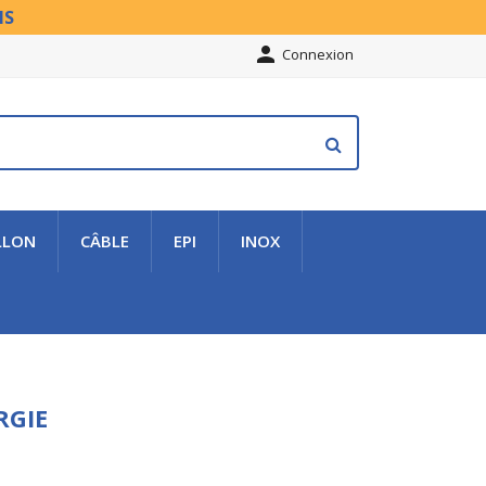
NS

Connexion
LLON
CÂBLE
EPI
INOX
RGIE