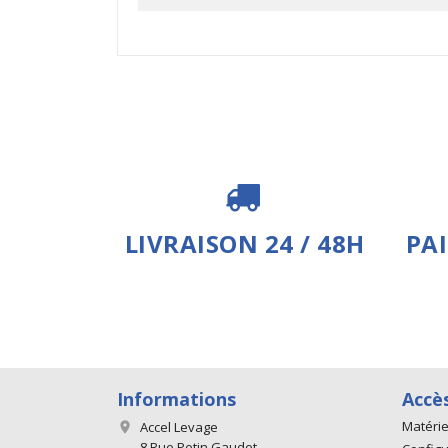
LIVRAISON 24 / 48H
PA
Informations
Accè
Matérie
Accel Levage

8 Rue Petin Gaudet