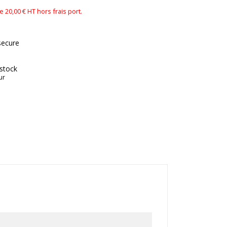
0,00 € HT hors frais port.
secure
 stock
ur