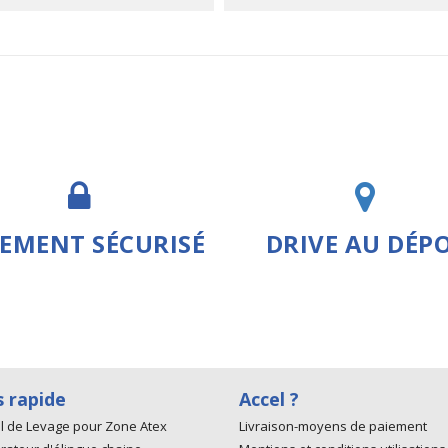
IEMENT SÉCURISÉ
DRIVE AU DÉP
s rapide
Accel ?
l de Levage pour Zone Atex
Livraison-moyens de paiement