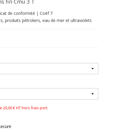
ns fin Cmu 3 T
icat de conformité | Coéf 7
s, produits pétroliers, eau de mer et ultraviolets
0,00 € HT hors frais port.
secure