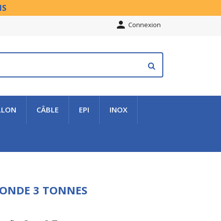
NS

Connexion
LLON
CÂBLE
EPI
INOX
RONDE 3 TONNES