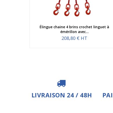
Aperçu rapide
Élingue chaine 4 brins crochet linguet à
émérillon avec...
208,80 € HT
LIVRAISON 24 / 48H
PA