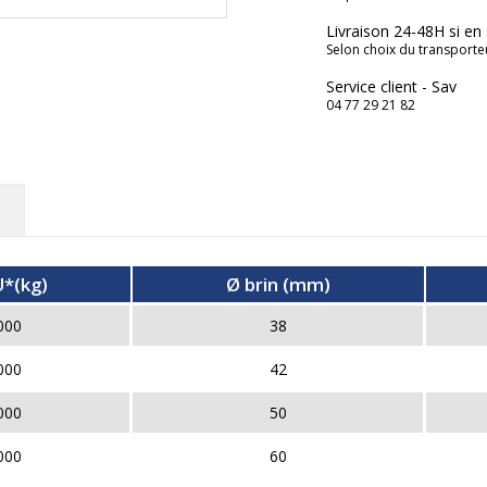
Livraison 24-48H si en
Selon choix du transporte
Service client - Sav
04 77 29 21 82
*(kg)
Ø brin (mm)
000
38
000
42
000
50
000
60