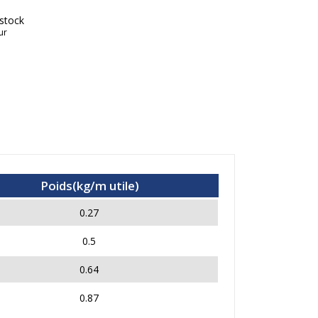
 stock
ur
Poids(kg/m utile)
0.27
0.5
0.64
0.87