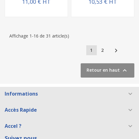
11,00 € HT
10,53 € HT
Affichage 1-16 de 31 article(s)

1
2

Retour en haut
Informations

Accès Rapide

Accel ?

Suivez nous