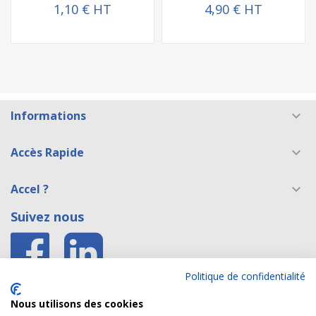
1,10 € HT
4,90 € HT
Informations

Accès Rapide

Accel ?

Suivez nous
Politique de confidentialité
Accès E shop Belgique
Nous utilisons des cookies
Accès site formation caces®