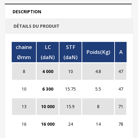
DESCRIPTION
DÉTAILS DU PRODUIT
chaine
LC
STF
Poids(Kg)
A
B
Ømm
(daN)
(daN)
8
4 000
10
4.8
47
71
10
6 300
15.75
5.5
47
79
13
10 000
15.9
8
71
106
16
16 000
24
14
78
130