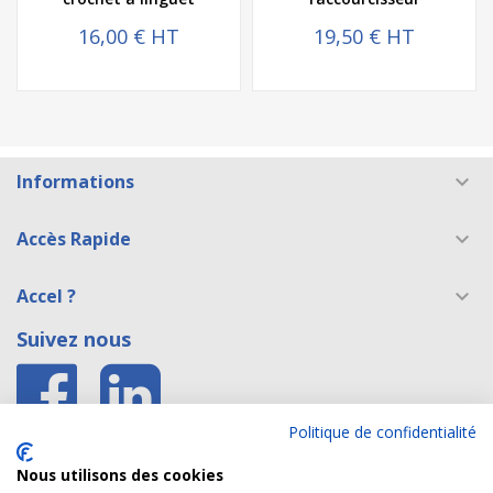
16,00 € HT
19,50 € HT
Informations

Accès Rapide

Accel ?

Suivez nous
Politique de confidentialité
Accès E shop Belgique
Nous utilisons des cookies
Accès site formation caces®