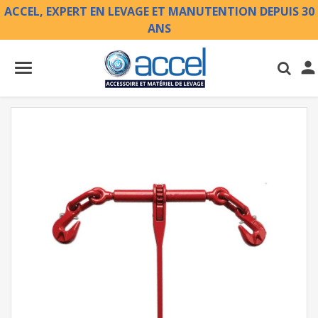
ACCEL, EXPERT EN LEVAGE ET MANUTENTION DEPUIS 30
ANS
